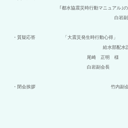
｢都水協震災時行動マニュアル｣
白岩副会
・質疑応答 「大震災発生時行動心得」
給水部配水
尾崎 正明 様
白岩副会長
・閉会挨拶 竹内副会