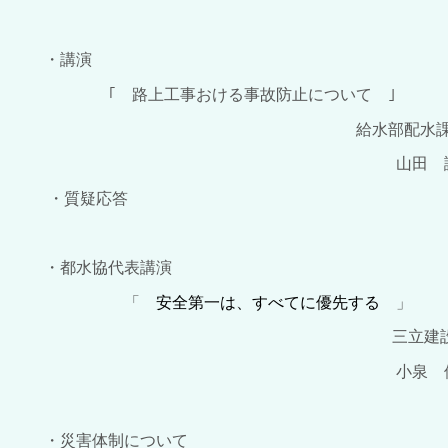
・講演
｢ 路上工事おける事故防止について ｣
給水部配水課工事調
山田 誠 
・質疑応答
・都水協代表講演
「
安全第一は、すべてに優先する
」
三立建設株式
小泉 修一 
・災害体制について