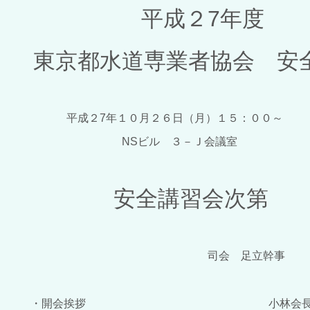
平成２
7
年度
東京都水道専業者協会 安
平成２
7
年１０月２６日（月）１５：００～
NS
ビル ３－Ｊ会議室
安全講習会次第
司会 足立幹事
・開会挨拶 小林会