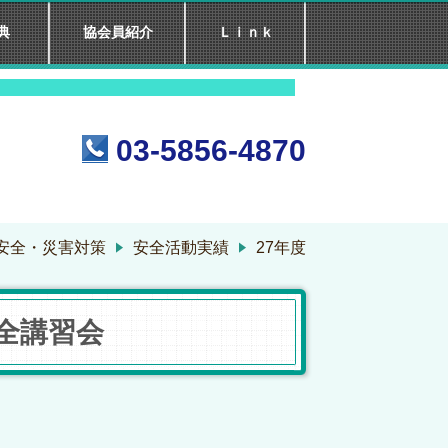
典
協会員紹介
Ｌｉｎｋ
 て ６5 年
03-5856-4870
安全・災害対策
安全活動実績
27年度
全講習会