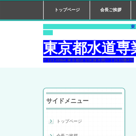
トップページ
会長ご挨拶
東 京 水 
東京都水道専
〒121-0064 東京都足立区保木間一丁目10番4号
サイドメニュー
トップページ
会長ご挨拶