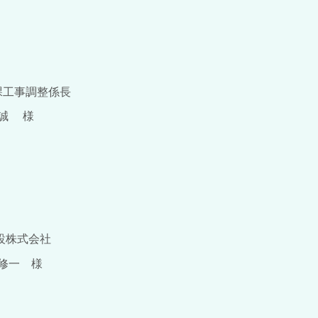
整係長
様
会社
様