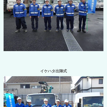
イケハタ出陣式