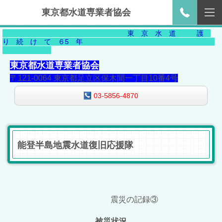
東京都水道専業者協会
東 京 水 道 護
り 続 け て ６5 年
東京都水道専業者協会
〒121-0064 東京都足立区保木間一丁目10番4号
03-5856-4870
能登半島地震水道復旧応援隊
震災の記録③
被災状況