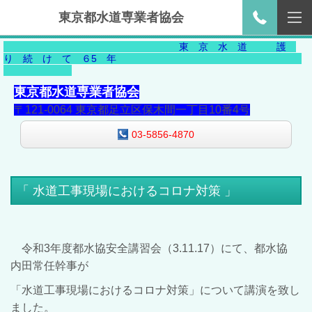
東京都水道専業者協会
東 京 水 道 護
り 続 け て ６5 年
東京都水道専業者協会
〒121-0064 東京都足立区保木間一丁目10番4号
03-5856-4870
「 水道工事現場におけるコロナ対策 」
令和3年度都水協安全講習会（3.11.17）にて、都水協
内田常任幹事が
「水道工事現場におけるコロナ対策」について
講演を致し
ました
。