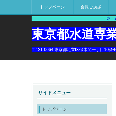
トップページ
会長ご挨拶
東 京 水 
東京都水道専
〒121-0064 東京都足立区保木間一丁目10番
サイドメニュー
トップページ