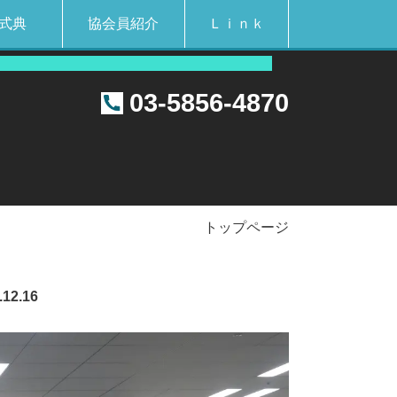
念式典
協会員紹介
Ｌｉｎｋ
 て ６5 年
03-5856-4870
トップページ
2.16