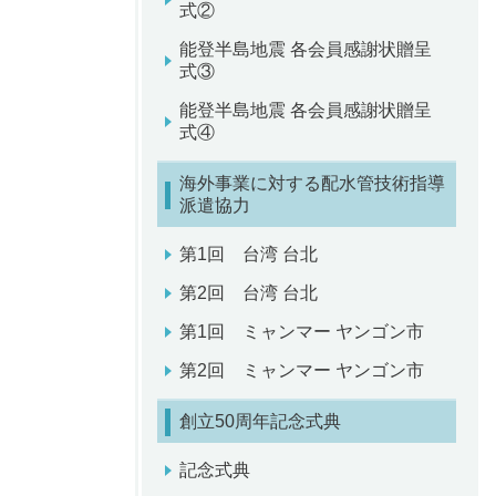
式②
能登半島地震 各会員感謝状贈呈
式③
能登半島地震 各会員感謝状贈呈
式④
海外事業に対する配水管技術指導
派遣協力
第1回 台湾 台北
第2回 台湾 台北
第1回 ミャンマー ヤンゴン市
第2回 ミャンマー ヤンゴン市
創立50周年記念式典
記念式典