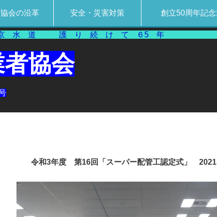
協会の沿革
安全・災害対策
創立50周年記
道 護 り 続 け
業者協会
4号
令和3年度 第16回「スーパー配管工認定式」 2021.1