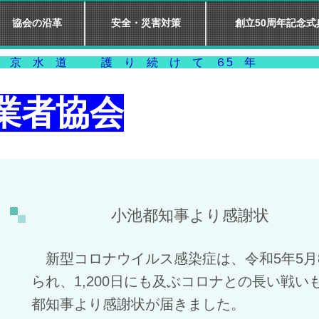
協会の沿革
安全・災害対策
創立50周年記念式
道 護 り 続 け
業者協会
小池都知事より感謝状
新型コロナウイルス感染症は、令和5年5月
られ、1,200日にも及ぶコロナとの長い戦い
都知事より感謝状
が届きました。