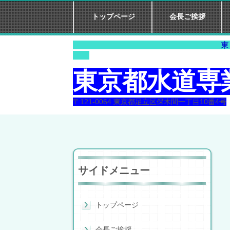
トップページ
会長ご挨拶
東 京 水 
東京都水道専
〒121-0064 東京都足立区保木間一丁目10番4号
サイドメニュー
トップページ
会長ご挨拶