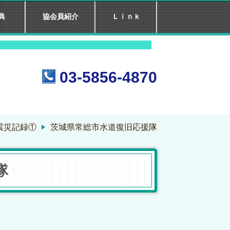
典
協会員紹介
Ｌｉｎｋ
 て ６5 年
03-5856-4870
震災記録①
茨城県常総市水道復旧応援隊
隊