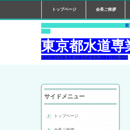
トップページ
会長ご挨拶
東 京 水 
東京都水道専
〒121-0064 東京都足立区保木間一丁目10番4号
サイドメニュー
トップページ
会長ご挨拶