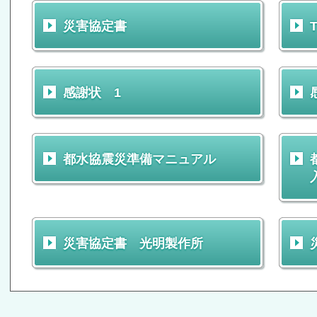
災害協定書
T
感謝状 1
都水協震災準備マニュアル
災害協定書 光明製作所