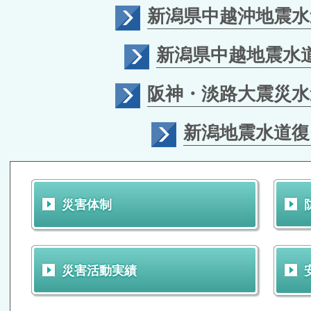
新潟県中越沖地震水
新潟県中越地震水
阪神・淡路大震災水
新潟地震水道復
災害体制
災害活動実績