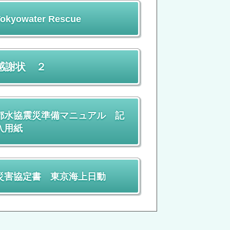
okyowater Rescue
感謝状 ２
都水協震災準備マニュアル 記
入用紙
災害協定書 東京海上日動